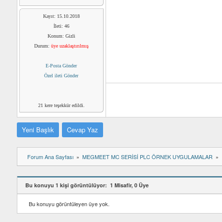
Kayıt: 15.10.2018
İleti: 46
Konum: Gizli
Durum:
üye uzaklaştırılmış
E-Posta Gönder
Özel ileti Gönder
21 kere teşekkür edildi.
Yeni Başlık
Cevap Yaz
Forum Ana Sayfası
MEGMEET MC SERİSİ PLC ÖRNEK UYGULAMALAR
Bu konuyu 1 kişi görüntülüyor: 1 Misafir, 0 Üye
Bu konuyu görüntüleyen üye yok.