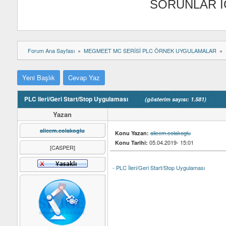
SORUNLAR İ
Forum Ana Sayfası
MEGMEET MC SERİSİ PLC ÖRNEK UYGULAMALAR
Yeni Başlık
Cevap Yaz
PLC ileri/Geri Start/Stop Uygulaması
(gösterim sayısı: 1.581)
Yazan
alicem.colakoglu
alicem.colakoglu
Konu Yazan:
05.04.2019- 15:01
Konu Tarihi:
[CASPER]
- PLC İleri/Geri Start/Stop Uygulaması